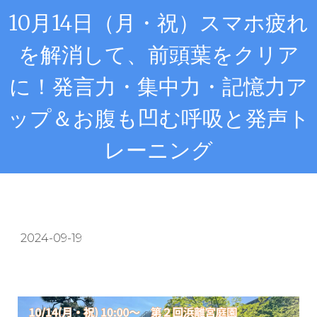
10月14日（月・祝）スマホ疲れ
を解消して、前頭葉をクリア
に！発言力・集中力・記憶力ア
ップ＆お腹も凹む呼吸と発声ト
レーニング
2024-09-19