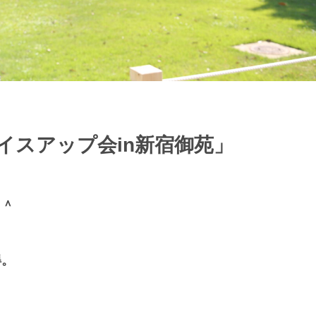
イスアップ会in新宿御苑」
＾＾
得。