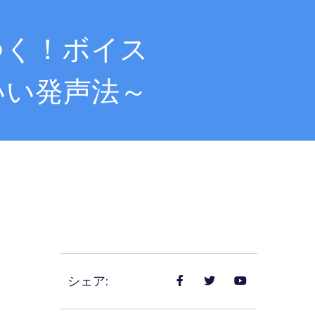
がつく！ボイス
いい発声法～
シェア: