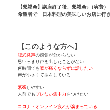
【懇親会】講座終了後、懇親会♪（実費）
希望者で 日本料理の美味しいお店に行
【このような方へ】
腹式発声
の感覚が分からない
思いっきり声を出したことがない
何時間でも
喉が痛くならずに話したい
声が小さくて損をしている
緊張
しやすい
人前でも
ブレない集中力
をつけたい
コロナ・オンライン疲れが溜まっている