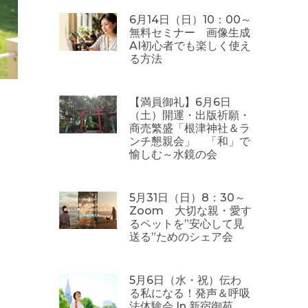
6月14日（日）10：00～
無料セミナー 画像生成
AI初心者でも楽しく使え
る方法
【満員御礼】6月6日
（土）開運・出版祈願・
商売繁盛「根津神社＆ラ
ンチ懇親会」 「和」で
愉しむ～水鏡の会
5月31日（日）8：30～
Zoom 大切な親・愛す
るペットを”安心して見
送る”ためのシェア会
5月6日（水・祝）伝わ
る私になる！発声＆呼吸
法体験会 In 新宿御苑