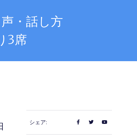
る声・話し方
り3席
シェア:
日