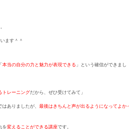
す。
ゃいます＾＾
「
本当の自分の力と魅力が表現できる
」という確信ができまし
。
るトレーニング
だから、ぜひ受けてみて」
ではありましたが、
最後はきちんと声が出るようになってよか
れを
変えることができる講座
です。