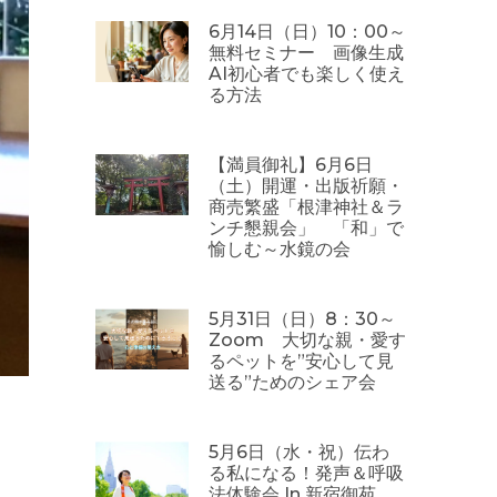
6月14日（日）10：00～
無料セミナー 画像生成
AI初心者でも楽しく使え
る方法
【満員御礼】6月6日
（土）開運・出版祈願・
商売繁盛「根津神社＆ラ
ンチ懇親会」 「和」で
愉しむ～水鏡の会
5月31日（日）8：30～
Zoom 大切な親・愛す
るペットを”安心して見
送る”ためのシェア会
5月6日（水・祝）伝わ
る私になる！発声＆呼吸
法体験会 In 新宿御苑