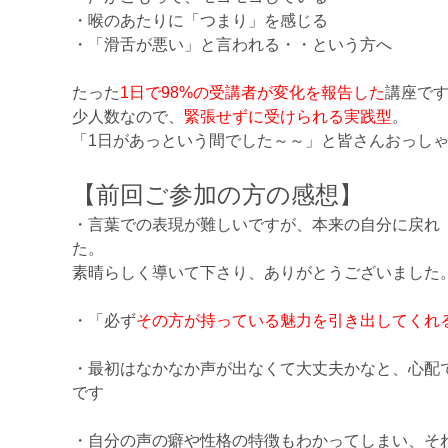
・喉のあたりに「つまり」を感じる
・「滑舌が悪い」と言われる・・という方へ
たった
1日で98%の受講者が変化を報告した
講座で
少人数なので、
緊張せずに受けられる実践型
。
「1日があっという間でした～～」と皆さんおっし
【前回ご参加の方の感想】
・言葉での表現が難しいですが、本来の自分に戻れ
た。
素晴らしく導いて下さり、ありがとうございました
・「必ず
その方が持っている魅力を引き出してくれ
・最初はなかなか声が出なくて大丈夫かなと、心配
です
・自分の声の癖や性格の特徴もわかってしまい、そ