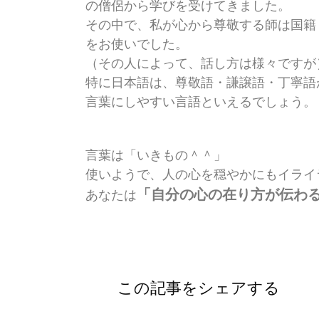
の僧侶から
学びを受けてきました。
その中で、私が心から尊敬する師は
国籍
を
お使いでした。
（その人によって、話し方は様々ですが
特に日本語は、尊敬語・謙譲語・丁寧語
言葉にしやすい
言語といえるでしょう。
言葉は「いきもの＾＾」
使いようで、人の心を穏やかにも
イライ
「自分の心の在り方が伝わ
あなたは
この記事をシェアする