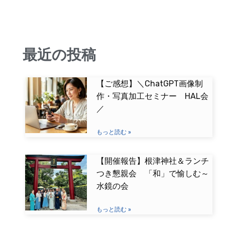
最近の投稿
【ご感想】＼ChatGPT画像制
作・写真加工セミナー HAL会
／
もっと読む »
【開催報告】根津神社＆ランチ
つき懇親会 「和」で愉しむ～
水鏡の会
もっと読む »