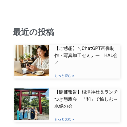
最近の投稿
【ご感想】＼ChatGPT画像制
作・写真加工セミナー HAL会
／
もっと読む »
【開催報告】根津神社＆ランチ
つき懇親会 「和」で愉しむ～
水鏡の会
もっと読む »