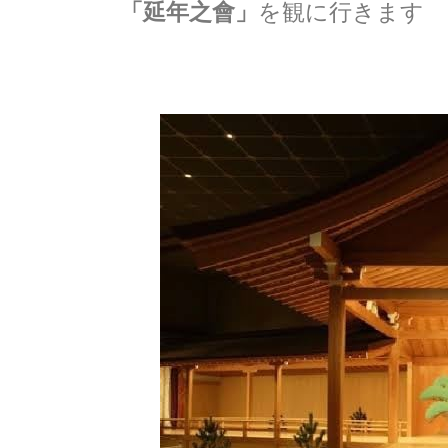
「延年之會」
を観に行きます