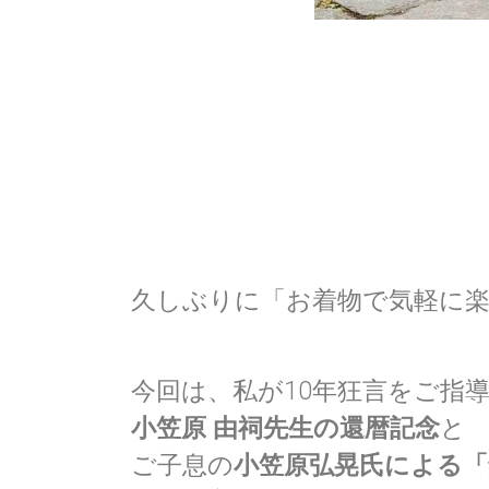
久しぶりに「お着物で気軽に
今回は、私が10年狂言をご指
小笠原 由祠先生の還暦記念
と
ご子息の
小笠原弘晃氏による「