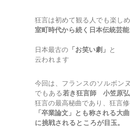
狂言は初めて観る人でも楽し
室町時代から続く日本伝統芸能
日本最古の
「お笑い劇」
と
云われます
今回は、フランスのソルボン
でもある
若き狂言師 小笠原
狂言の最高秘曲であり、狂言修
「卒業論文」とも称される大曲
に挑戦されるところが目玉。