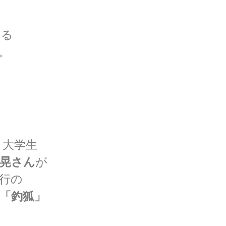
める
。
ヌ大学生
弘晃さん
が
行の
「釣狐」