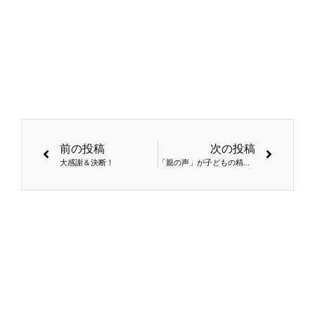
前の投稿
次の投稿
大感謝＆決断！
「親の声」が子どもの精神状態を落ち着かせる