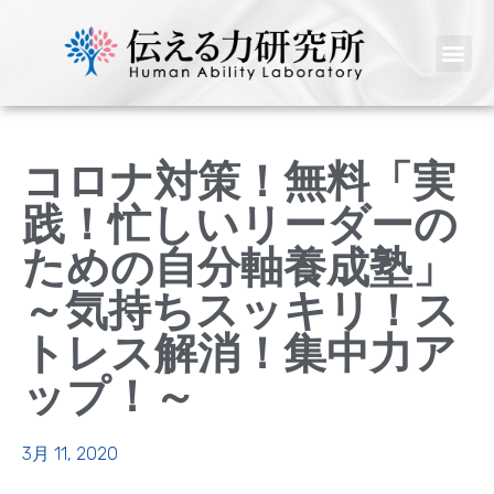
コロナ対策！無料「実
践！忙しいリーダーの
ための自分軸養成塾」
～気持ちスッキリ！ス
トレス解消！集中力ア
ップ！～
3月 11, 2020