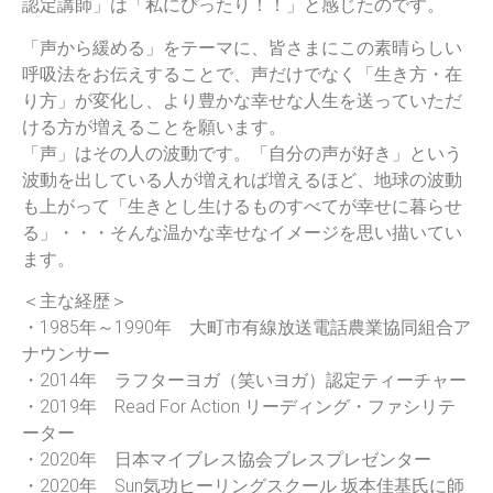
認定講師」は「私にぴったり！！」と感じたのです。
「声から緩める」をテーマに、皆さまにこの素晴らしい
呼吸法をお伝えすることで、声だけでなく「生き方・在
り方」が変化し、より豊かな幸せな人生を送っていただ
ける方が増えることを願います。
「声」はその人の波動です。「自分の声が好き」という
波動を出している人が増えれば増えるほど、地球の波動
も上がって「生きとし生けるものすべてが幸せに暮らせ
る」・・・そんな温かな幸せなイメージを思い描いてい
ます。
＜主な経歴＞
・1985年～1990年 大町市有線放送電話農業協同組合ア
ナウンサー
・2014年 ラフターヨガ（笑いヨガ）認定ティーチャー
・2019年 Read For Action リーディング・ファシリテ
ーター
・2020年 日本マイブレス協会ブレスプレゼンター
・2020年 Sun気功ヒーリングスクール 坂本佳基氏に師