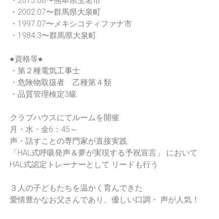
・2013.08〜熊本県玉名市
・2002.07〜群馬県大泉町
・1997.07〜メキシコティファナ市
・1984.3〜群馬県大泉町
●資格等●
・第２種電気工事士
・危険物取扱者 乙種第４類
・品質管理検定3級
クラブハウスにてルームを開催
月・水・金6：45～
声・話すことの専門家が直接実践
「HAL式呼吸発声＆夢が実現する予祝宣言」 において
HAL式認定トレーナーとして リードも行う
３人の子どもたちを温かく育んできた
愛情豊かなお父さんであり、優しい口調・ 声が人気！