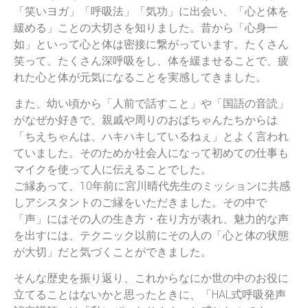
「笑いヨガ」「呼吸法」「気功」に出会い、「心と体を
緩める」ことの大切さを知りました。昔から「心身一
如」といって心と体は密接に繋がっています。たくさん
笑って、たくさん深呼吸をし、体を緩ませることで、疲
れた心と体が元気になることを実感してきました。
また、幼い頃から「人前で話すこと」や「国語の音読」
がなぜか好きで、親戚や周りのおばちゃんたちからは
「ちえちゃんは、ハキハキしているねぇ」とよく言われ
ていました。そのためか社会人になって初めての仕事も
マイクを使って人に伝えることでした。
ご縁あって、10年前に宮川晴代先生のミッションに共感
しアシスタントのご縁をいただきました。その中で
「声」にはその人の生き方・在り方が表れ、魅力的な声
を出すには、テクニック以前にその人の「心と体の状態
が大切」だと気づくことができました。
そんな歴史を振り返り、これからなにか世の中のお役に
立てることはないかと思ったときに、「HAL式呼吸発声