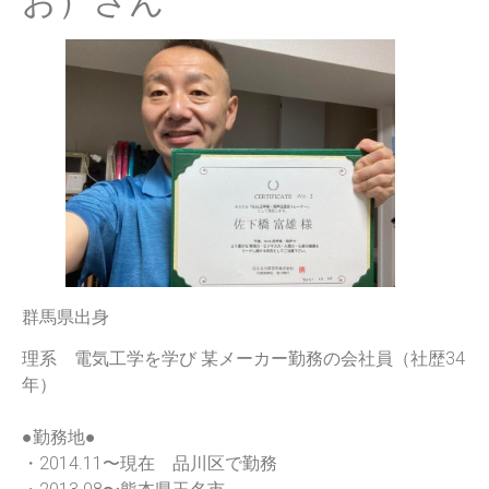
お）さん
群馬県出身
理系 電気工学を学び 某メーカー勤務の会社員（社歴34
年）
●勤務地●
・2014.11〜現在 品川区で勤務