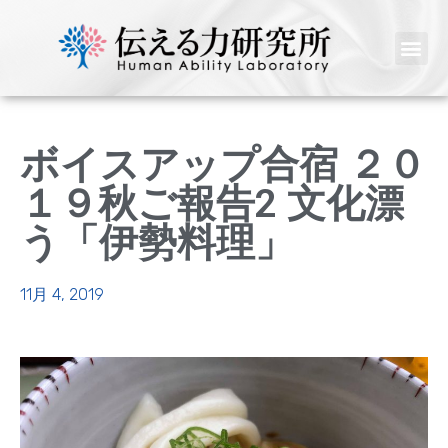
ボイスアップ合宿 ２０
１９秋ご報告2 文化漂
う「伊勢料理」
11月 4, 2019