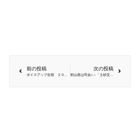
前の投稿
次の投稿
ボイスアップ合宿 ２０１９秋ご報告１「何故、神社で合宿するの？」
初山形は司会♪～「土砂災害から地域を守る」シンポジウム