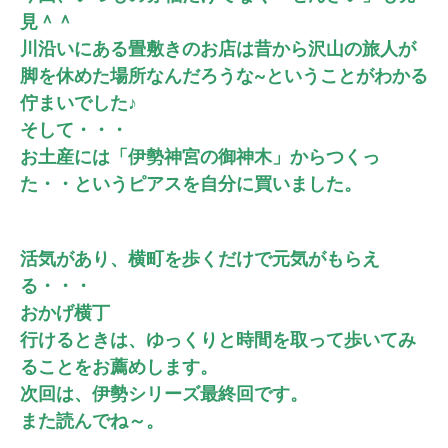
見＾＾
川沿いにある畳敷きのお店は
昔から沢山の旅人が
脚を休めた
場所なんだろうな~という
ことがわかる
佇まいでした♪
そして・・・
お土産には「伊勢神宮の御神木」から
つくっ
た・・というピアスを自分に
買いました。
活気があり、横町を歩くだけで元気がもらえ
る・・・
おかげ横丁
行けるときは、ゆっくりと時間を取って
歩いてみ
ることをお薦めします。
次回は、伊勢シリーズ最終回です。
また読んでね～。